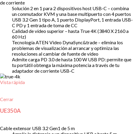
de corriente
Solución 2 en 1 para 2 dispositivos host USB-C – combina
un conmutador KVM y una base multipuerto con 4 puertos
USB 3.2 Gen 1 tipo A, 1 puerto DisplayPort, 1 entrada USB-
C PD y 1 entrada de toma de CC
Calidad de vídeo superior – hasta True 4K (3840 X 2160 a
60 Hz)
Tecnología ATEN Video DynaSync&trade – elimina los
problemas de visualización al arrancar y optimiza las
resoluciones al cambiar de fuente de vídeo
Admite carga PD 3.0 de hasta 100 W USB PD: permite que
tu portátil obtenga la máxima potencia a través de tu
adaptador de corriente USB-C
Vista rápida
Cerrar
UE350A
Cable extensor USB 3.2 Gen1 de 5 m
Amplía la distancia a un dispositivo USB a hasta 5 m