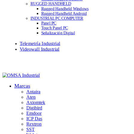
RUGGED HANDHELD
Rugged Handheld Windows
Rugged Handheld Android
INDUSTRIAL PC COMPUTER
Panel PC
Touch Panel PC
Señalización Digital
Telemetría Industrial
Videowall Industrial
Marcas
Antaira
Aten
Axiomtek
Digibird
Emdoor
ICP Das
Rextron
SST