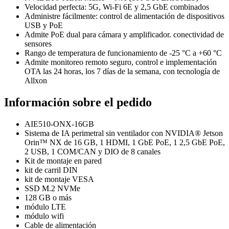
Velocidad perfecta: 5G, Wi-Fi 6E y 2,5 GbE combinados
Administre fácilmente: control de alimentación de dispositivos
USB y PoE
Admite PoE dual para cámara y amplificador. conectividad de
sensores
Rango de temperatura de funcionamiento de -25 °C a +60 °C
Admite monitoreo remoto seguro, control e implementación
OTA las 24 horas, los 7 días de la semana, con tecnología de
Allxon
Información sobre el pedido
AIE510-ONX-16GB
Sistema de IA perimetral sin ventilador con NVIDIA® Jetson
Orin™ NX de 16 GB, 1 HDMI, 1 GbE PoE, 1 2,5 GbE PoE,
2 USB, 1 COM/CAN y DIO de 8 canales
Kit de montaje en pared
kit de carril DIN
kit de montaje VESA
SSD M.2 NVMe
128 GB o más
módulo LTE
módulo wifi
Cable de alimentación