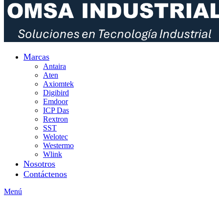
Marcas
Antaira
Aten
Axiomtek
Digibird
Emdoor
ICP Das
Rextron
SST
Welotec
Westermo
Wlink
Nosotros
Contáctenos
Menú