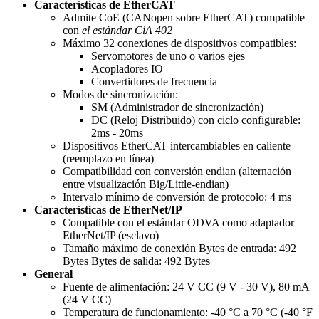
Características de EtherCAT
Admite CoE (CANopen sobre EtherCAT) compatible
con
el estándar CiA 402
Máximo 32 conexiones de dispositivos compatibles:
Servomotores de uno o varios ejes
Acopladores IO
Convertidores de frecuencia
Modos de sincronización:
SM (Administrador de sincronización)
DC (Reloj Distribuido) con ciclo configurable:
2ms - 20ms
Dispositivos EtherCAT intercambiables en caliente
(reemplazo en línea)
Compatibilidad con conversión endian (alternación
entre visualización Big/Little-endian)
Intervalo mínimo de conversión de protocolo: 4 ms
Características de EtherNet/IP
Compatible con el estándar ODVA como adaptador
EtherNet/IP (esclavo)
Tamaño máximo de conexión
Bytes de entrada: 492
Bytes
Bytes de salida: 492 Bytes
General
Fuente de alimentación: 24 V CC (9 V - 30 V), 80 mA
(24 V CC)
Temperatura de funcionamiento: -40 °C a 70 °C (-40 °F