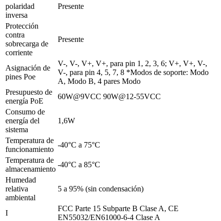
polaridad
Presente
inversa
Protección
contra
Presente
sobrecarga de
corriente
V-, V-, V+, V+, para pin 1, 2, 3, 6; V+, V+, V-,
Asignación de
V-, para pin 4, 5, 7, 8 *Modos de soporte: Modo
pines Poe
A, Modo B, 4 pares Modo
Presupuesto de
60W@9VCC 90W@12-55VCC
energía PoE
Consumo de
energía del
1,6W
sistema
Temperatura de
-40°C a 75°C
funcionamiento
Temperatura de
-40°C a 85°C
almacenamiento
Humedad
relativa
5 a 95% (sin condensación)
ambiental
FCC Parte 15 Subparte B Clase A, CE
I
EN55032/EN61000-6-4 Clase A