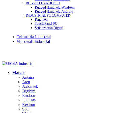
RUGGED HANDHELD
Rugged Handheld Windows
Rugged Handheld Android
INDUSTRIAL PC COMPUTER
Panel PC
Touch Panel PC
Señalización Digital
Telemetría Industrial
Videowall Industrial
Marcas
Antaira
Aten
Axiomtek
Digibird
Emdoor
ICP Das
Rextron
SST