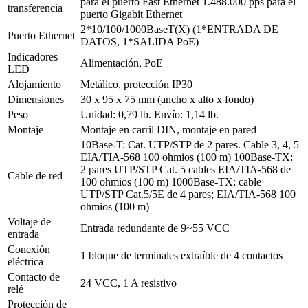
para el puerto Fast Ethernet 1.488.000 pps para el
transferencia
puerto Gigabit Ethernet
2*10/100/1000BaseT(X) (1*ENTRADA DE
Puerto Ethernet
DATOS, 1*SALIDA PoE)
Indicadores
Alimentación, PoE
LED
Alojamiento
Metálico, protección IP30
Dimensiones
30 x 95 x 75 mm (ancho x alto x fondo)
Peso
Unidad: 0,79 lb. Envío: 1,14 lb.
Montaje
Montaje en carril DIN, montaje en pared
10Base-T: Cat. UTP/STP de 2 pares. Cable 3, 4, 5
EIA/TIA-568 100 ohmios (100 m) 100Base-TX:
2 pares UTP/STP Cat. 5 cables EIA/TIA-568 de
Cable de red
100 ohmios (100 m) 1000Base-TX: cable
UTP/STP Cat.5/5E de 4 pares; EIA/TIA-568 100
ohmios (100 m)
Voltaje de
Entrada redundante de 9~55 VCC
entrada
Conexión
1 bloque de terminales extraíble de 4 contactos
eléctrica
Contacto de
24 VCC, 1 A resistivo
relé
Protección de