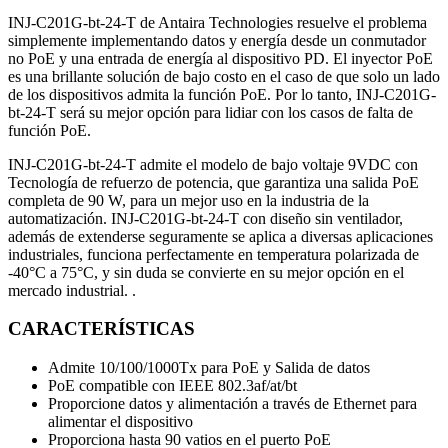
INJ-C201G-bt-24-T de Antaira Technologies resuelve el problema
simplemente implementando datos y energía desde un conmutador
no PoE y una entrada de energía al dispositivo PD. El inyector PoE
es una brillante solución de bajo costo en el caso de que solo un lado
de los dispositivos admita la función PoE. Por lo tanto, INJ-C201G-
bt-24-T será su mejor opción para lidiar con los casos de falta de
función PoE.
INJ-C201G-bt-24-T admite el modelo de bajo voltaje 9VDC con
Tecnología de refuerzo de potencia, que garantiza una salida PoE
completa de 90 W, para un mejor uso en la industria de la
automatización. INJ-C201G-bt-24-T con diseño sin ventilador,
además de extenderse seguramente se aplica a diversas aplicaciones
industriales, funciona perfectamente en temperatura polarizada de
-40°C a 75°C, y sin duda se convierte en su mejor opción en el
mercado industrial. .
CARACTERÍSTICAS
Admite 10/100/1000Tx para PoE y Salida de datos
PoE compatible con IEEE 802.3af/at/bt
Proporcione datos y alimentación a través de Ethernet para
alimentar el dispositivo
Proporciona hasta 90 vatios en el puerto PoE