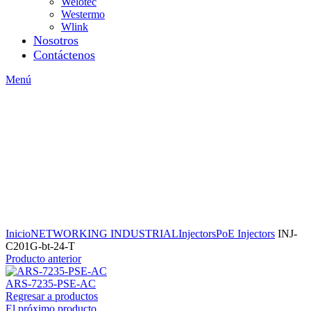
Welotec
Westermo
Wlink
Nosotros
Contáctenos
Menú
Inicio
NETWORKING INDUSTRIAL
Injectors
PoE Injectors
INJ-
C201G-bt-24-T
Producto anterior
ARS-7235-PSE-AC
Regresar a productos
El próximo producto