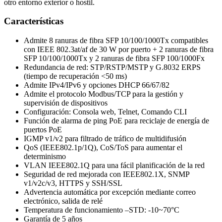
otro entorno exterior o hostil.
Características
Admite 8 ranuras de fibra SFP 10/100/1000Tx compatibles
con IEEE 802.3at/af de 30 W por puerto + 2 ranuras de fibra
SFP 10/100/1000Tx y 2 ranuras de fibra SFP 100/1000Fx
Redundancia de red: STP/RSTP/MSTP y G.8032 ERPS
(tiempo de recuperación <50 ms)
Admite IPv4/IPv6 y opciones DHCP 66/67/82
Admite el protocolo Modbus/TCP para la gestión y
supervisión de dispositivos
Configuración: Consola web, Telnet, Comando CLI
Función de alarma de ping PoE para reciclaje de energía de
puertos PoE
IGMP v1/v2 para filtrado de tráfico de multidifusión
QoS (IEEE802.1p/1Q), CoS/ToS para aumentar el
determinismo
VLAN IEEE802.1Q para una fácil planificación de la red
Seguridad de red mejorada con IEEE802.1X, SNMP
v1/v2c/v3, HTTPS y SSH/SSL
Advertencia automática por excepción mediante correo
electrónico, salida de relé
Temperatura de funcionamiento –STD: -10~70°C
Garantía de 5 años