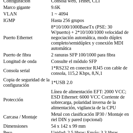
Configuración
Consola web, Telnet, CLI
Marco gigante
9.6K
VLAN
1 ~ 4094
IGMP
Hasta 256 grupos
8*10/100/1000BaseTx (PSE: 30
W/puerto) + 2*10/100/1000 velocidad de
Puerto Ethernet
negociación automática, modo dúplex
completo/semidúplex y conexión MDI
automática
Puerto de fibra
2 ranuras SFP 100/1000 para fibra
Longitud de onda
Consulte el módulo SFP
1*RS232 en conector RJ45 con cable de
Consola serial
consola, 115,2 Kbps, 8,N,1
Copia de seguridad de la
1*USB 2.0
configuración
Línea de alimentación EFT: 2000 VCC;
ESD Ethernet: 6000 VCC
Corriente de
Protección
sobrecarga, polaridad inversa de la
alimentación, vigilancia de la CPU
Metal con clasificación IP30 / Montaje en
Carcasa / Montaje
riel DIN y pared (opcional)
Dimensiones
54 x 142 x 99 mm
Peso
Unidad: 2,5 libras; Envío: 3,3 libras