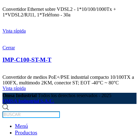
Convertidor Ethernet sobre VDSL2 - 1*10/100/1000Tx +
1*VDSL2/RJ11, 1*Teléfono - 30a
Vista rápida
Cerrar
IMP-C100-ST-M-T
Convertidor de medios PoE+/PSE industrial compacto 10/100TX a
100FX, multimodo 2KM, conector ST; EOT -40°C ~ 80°C
Vista rápida
Omsa Industrial
Todos los derechos reservados - 2025
OMSA Industrial S.A.C.
Búsqueda
de
productos
Menú
Productos