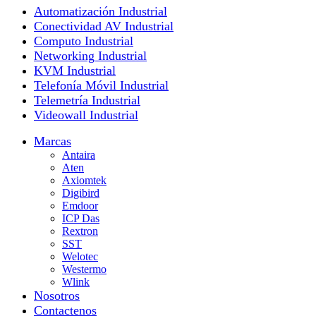
Automatización Industrial
Conectividad AV Industrial
Computo Industrial
Networking Industrial
KVM Industrial
Telefonía Móvil Industrial
Telemetría Industrial
Videowall Industrial
Marcas
Antaira
Aten
Axiomtek
Digibird
Emdoor
ICP Das
Rextron
SST
Welotec
Westermo
Wlink
Nosotros
Contactenos