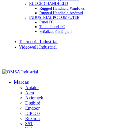
RUGGED HANDHELD
Rugged Handheld Windows
Rugged Handheld Android
INDUSTRIAL PC COMPUTER
Panel PC
Touch Panel PC
Señalización Digital
Telemetría Industrial
Videowall Industrial
Marcas
Antaira
Aten
Axiomtek
Digibird
Emdoor
ICP Das
Rextron
SST