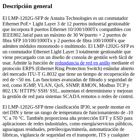
Descripción general
El LMP-1202G-SFP de Antaira Technologies es un conmutador
Ethernet PoE+ Light Layer 3 de 12 puertos industrial gestionable
que incorpora 8 puertos Ethernet 10/100/1000Tx compatibles con
IEEE802.3at/af para un máximo de 30 W/puerto + 2 puertos de
fibra SFP 10/100/1000Tx y 2 puertos de fibra 100/1000Fx que
admiten módulos monomodo o multimodo. El LMP-1202G-SFP es
un conmutador Ethernet Light Layer 3 totalmente gestionable que
viene precargado con un diseño de consola de gestión web fácil de
usar. Admite la función de
redundancia de red en anillo
mediante el
protocolo ERPS (Ethernet Ring Protection Switch) estándar abierto
del mercado ITU-T G.8032 que tiene un tiempo de recuperación de
red de <50 ms. Las funciones avanzadas de filtrado y seguridad de
red, como IGMP, VLAN, QoS, SNMP, RMON, Modbus TCP y
802.1X/ HTTPS/ SSH/ SSL, aumentan el determinismo y mejoran
la gestión de red para sistemas SCADA remotos o redes de control.
El LMP-1202G-SFP tiene clasificación IP30, se puede montar en
riel DIN y tiene un rango de temperatura de funcionamiento de -10
°C a 70 °C. También proporciona alta protección EFT y ESD para
aplicaciones de redes industriales, como energía/servicios públicos,
agua/aguas residuales, petróleo/gas/minería, automatización de
fábricas, vigilancia de seguridad en el transporte, ITS y cualquier