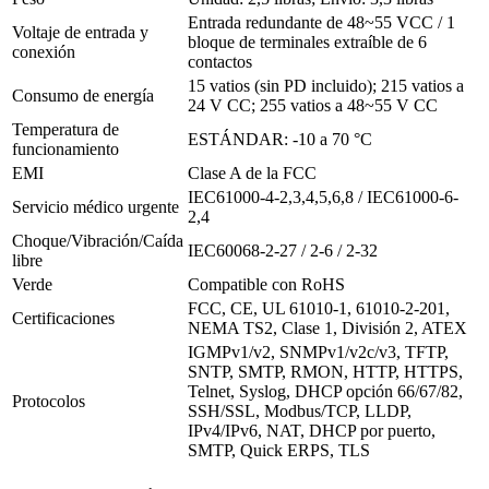
Entrada redundante de 48~55 VCC / 1
Voltaje de entrada y
bloque de terminales extraíble de 6
conexión
contactos
15 vatios (sin PD incluido);
215 vatios a
Consumo de energía
24 V CC; 255 vatios a 48~55 V CC
Temperatura de
ESTÁNDAR: -10 a 70 °C
funcionamiento
EMI
Clase A de la FCC
IEC61000-4-2,3,4,5,6,8 / IEC61000-6-
Servicio médico urgente
2,4
Choque/Vibración/Caída
IEC60068-2-27 / 2-6 / 2-32
libre
Verde
Compatible con RoHS
FCC, CE, UL 61010-1, 61010-2-201,
Certificaciones
NEMA TS2, Clase 1, División 2, ATEX
IGMPv1/v2, SNMPv1/v2c/v3, TFTP,
SNTP, SMTP, RMON, HTTP, HTTPS,
Telnet, Syslog, DHCP opción 66/67/82,
Protocolos
SSH/SSL, Modbus/TCP, LLDP,
IPv4/IPv6, NAT, DHCP por puerto,
SMTP, Quick ERPS, TLS