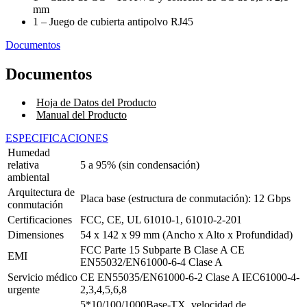
mm
1 – Juego de cubierta antipolvo RJ45
Documentos
Documentos
Hoja de Datos del Producto
Manual del Producto
ESPECIFICACIONES
Humedad
relativa
5 a 95% (sin condensación)
ambiental
Arquitectura de
Placa base (estructura de conmutación): 12 Gbps
conmutación
Certificaciones
FCC, CE, UL 61010-1, 61010-2-201
Dimensiones
54 x 142 x 99 mm (Ancho x Alto x Profundidad)
FCC Parte 15 Subparte B Clase A
CE
EMI
EN55032/EN61000-6-4 Clase A
Servicio médico
CE EN55035/EN61000-6-2 Clase A
IEC61000-4-
urgente
2,3,4,5,6,8
5*10/100/1000Base-TX, velocidad de