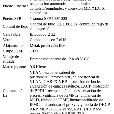
negociación automática, modo dúplex
Puerto Ethernet
completo/semidúplex y conexión MDI/MDI-X
automática
Puerto SFP
1 ranura SFP 100/1000
Control de flujo IEEE 802.3x, control de flujo de
Control de flujo
contrapresión
Caída libre
IEC60068-2-32
Verde
Compatible con RoHS
Alojamiento
Metal, protección IP30
Grupo IGMP
1024
Voltaje de
Entrada redundante de 12 a 48 V CC
entrada
Marco gigante
9,6 Kbytes
VLAN basada en subred de
puerto/MAC/protocolo/IP, enlace troncal de
VLAN, GARP/GVRP, protección de bucle,
agregación de enlaces estáticos/LACP, protección
Conmutación
de BPDU, recuperación de desactivación de
L2
errores, vigilancia de IGMPv2, vigilancia de
MLD, filtrado de IGMP, limitación/filtrado de
IPMC al abandonar el proxy, vigilancia de DHCP,
ARP, MEP, G.8032 v1/v2, NAT, DHCP por
puerto, SMTP, Quick ERPS, TLS