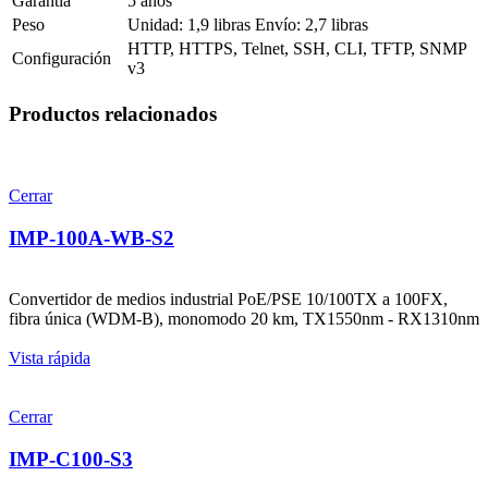
Garantía
5 años
Peso
Unidad: 1,9 libras
Envío: 2,7 libras
HTTP, HTTPS, Telnet, SSH, CLI, TFTP, SNMP
Configuración
v3
Productos relacionados
Cerrar
IMP-100A-WB-S2
Convertidor de medios industrial PoE/PSE 10/100TX a 100FX,
fibra única (WDM-B), monomodo 20 km, TX1550nm - RX1310nm
Vista rápida
Cerrar
IMP-C100-S3