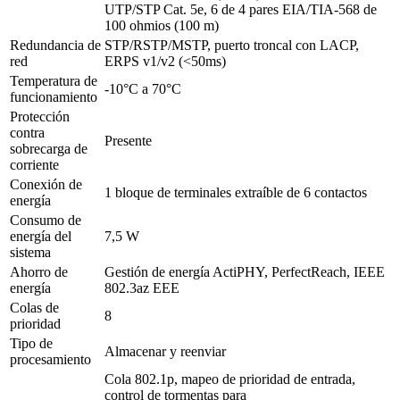
UTP/STP Cat. 5e, 6 de 4 pares EIA/TIA-568 de
100 ohmios (100 m)
Redundancia de
STP/RSTP/MSTP, puerto troncal con LACP,
red
ERPS v1/v2 (<50ms)
Temperatura de
-10°C a 70°C
funcionamiento
Protección
contra
Presente
sobrecarga de
corriente
Conexión de
1 bloque de terminales extraíble de 6 contactos
energía
Consumo de
energía del
7,5 W
sistema
Ahorro de
Gestión de energía ActiPHY, PerfectReach, IEEE
energía
802.3az EEE
Colas de
8
prioridad
Tipo de
Almacenar y reenviar
procesamiento
Cola 802.1p, mapeo de prioridad de entrada,
control de tormentas para