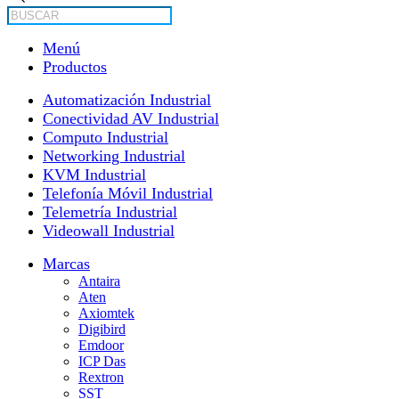
de
productos
Menú
Productos
Automatización Industrial
Conectividad AV Industrial
Computo Industrial
Networking Industrial
KVM Industrial
Telefonía Móvil Industrial
Telemetría Industrial
Videowall Industrial
Marcas
Antaira
Aten
Axiomtek
Digibird
Emdoor
ICP Das
Rextron
SST