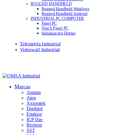
RUGGED HANDHELD
Rugged Handheld Windows
Rugged Handheld Android
INDUSTRIAL PC COMPUTER
Panel PC
Touch Panel PC
Señalización Digital
Telemetría Industrial
Videowall Industrial
Marcas
Antaira
Aten
Axiomtek
Digibird
Emdoor
ICP Das
Rextron
SST