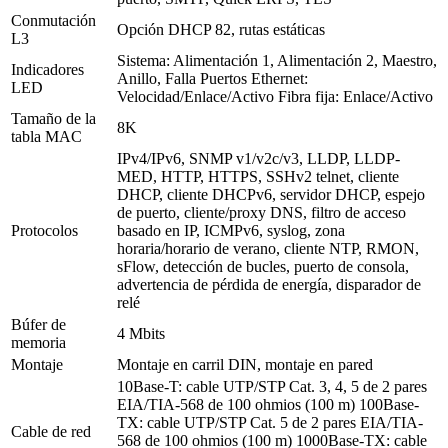
Conmutación
Opción DHCP 82, rutas estáticas
L3
Sistema: Alimentación 1, Alimentación 2, Maestro,
Indicadores
Anillo, Falla
Puertos Ethernet:
LED
Velocidad/Enlace/Activo
Fibra fija: Enlace/Activo
Tamaño de la
8K
tabla MAC
IPv4/IPv6, SNMP v1/v2c/v3, LLDP, LLDP-
MED, HTTP, HTTPS, SSHv2 telnet, cliente
DHCP, cliente DHCPv6, servidor DHCP, espejo
de puerto, cliente/proxy DNS, filtro de acceso
Protocolos
basado en IP, ICMPv6, syslog, zona
horaria/horario de verano, cliente NTP, RMON,
sFlow, detección de bucles, puerto de consola,
advertencia de pérdida de energía, disparador de
relé
Búfer de
4 Mbits
memoria
Montaje
Montaje en carril DIN, montaje en pared
10Base-T: cable UTP/STP Cat. 3, 4, 5 de 2 pares
EIA/TIA-568 de 100 ohmios (100 m)
100Base-
TX: cable UTP/STP Cat. 5 de 2 pares EIA/TIA-
Cable de red
568 de 100 ohmios (100 m)
1000Base-TX: cable