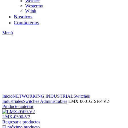
Welotec
Westermo
Wlink
Nosotros
Contáctenos
Menú
Inicio
NETWORKING INDUSTRIAL
Switches
Industriales
Switches Administrables
LMX-0601G-SFP-V2
Producto anterior
LMX-0500-V2
Regresar a productos
El próximo producto