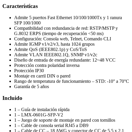
Características
Admite 5 puertos Fast Ethernet 10/100/1000Tx y 1 ranura
SFP 100/1000
Compatibilidad con redundancia de red: RSTP/MSTP y
G.8032 ERPS (tiempo de recuperación <50 ms)
Configuración: Consola web, Telnet, Comando CLI
Admite IGMP v1/v2/v3, hasta 1024 grupos
Admite QoS (IEEE802.1p) y CoS/ToS
Admite VLAN IEEE802.1Q, SNMP v1/v2c
Diseño de entrada de energía redundante: 12~48 VCC
Protección contra polaridad inversa
Protección IP30
Montaje en carril DIN o pared
Rango de temperatura de funcionamiento – STD: -10° a 70°C
Garantía de 5 años
Incluido
1 – Guía de instalación rápida
1 – LMX-0601G-SFP-V2
1 – Juego de soporte de montaje en pared con tornillos
1 – Cable de consola serial RJ45 a DB9
1 – Cable de CC – 18 AWG y conector de CC de 5,5 x 2,1