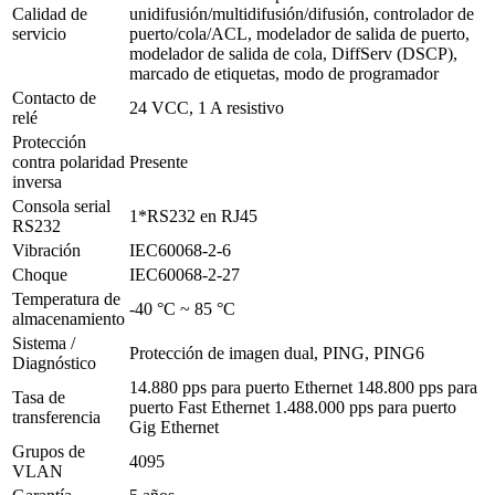
Calidad de
unidifusión/multidifusión/difusión, controlador de
servicio
puerto/cola/ACL, modelador de salida de puerto,
modelador de salida de cola, DiffServ (DSCP),
marcado de etiquetas, modo de programador
Contacto de
24 VCC, 1 A resistivo
relé
Protección
contra polaridad
Presente
inversa
Consola serial
1*RS232 en RJ45
RS232
Vibración
IEC60068-2-6
Choque
IEC60068-2-27
Temperatura de
-40 °C ~ 85 °C
almacenamiento
Sistema /
Protección de imagen dual, PING, PING6
Diagnóstico
14.880 pps para puerto Ethernet
148.800 pps para
Tasa de
puerto Fast Ethernet
1.488.000 pps para puerto
transferencia
Gig Ethernet
Grupos de
4095
VLAN