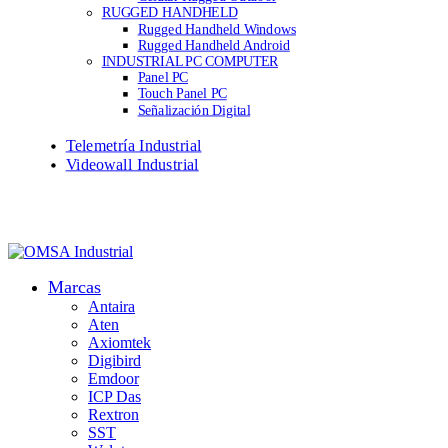
RUGGED HANDHELD
Rugged Handheld Windows
Rugged Handheld Android
INDUSTRIAL PC COMPUTER
Panel PC
Touch Panel PC
Señalización Digital
Telemetría Industrial
Videowall Industrial
Marcas
Antaira
Aten
Axiomtek
Digibird
Emdoor
ICP Das
Rextron
SST