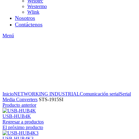
Welotec
Westermo
Wlink
Nosotros
Contáctenos
Menú
Inicio
NETWORKING INDUSTRIAL
Comunicación serial
Serial
Media Converters
STS-1915SI
Producto anterior
USB-HUB4K
Regresar a productos
El próximo producto
USB-HUB4K3