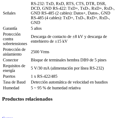
RS-232: TxD, RxD, RTS, CTS, DTR, DSR,
DCD, GND
RS-422: TxD+, TxD-, RxD+, RxD-,
Señales
GND
RS-485 (2 cables): Datos+, Datos-, GND
RS-485 (4 cables): TxD+, TxD-, RxD+, RxD-,
GND
Garantía
5 años
Protección
Descarga de contacto de ±8 kV y descarga de
contra
entrehierro de ±15 kV
sobretensiones
Protección de
2500 Vrms
aislamiento
Conector
Bloque de terminales hembra DB9 de 5 pines
Requisitos de
5 V/30 mA (alimentación por línea RS-232)
energía
Puertos
1 x RS-422/485
Tasa de Baud
Detección automática de velocidad en baudios
Humedad
5 ~ 95 % de humedad relativa
Productos relacionados