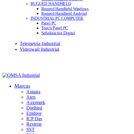
RUGGED HANDHELD
Rugged Handheld Windows
Rugged Handheld Android
INDUSTRIAL PC COMPUTER
Panel PC
Touch Panel PC
Señalización Digital
Telemetría Industrial
Videowall Industrial
Marcas
Antaira
Aten
Axiomtek
Digibird
Emdoor
ICP Das
Rextron
SST