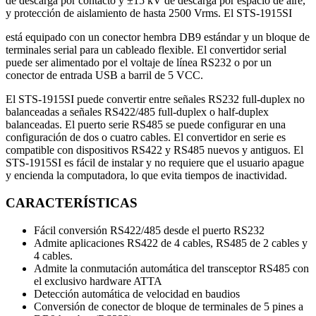
de descarga por contacto y ±15 kV de descarga por espacio de aire,
y protección de aislamiento de hasta 2500 Vrms. El STS-1915SI
está equipado con un conector hembra DB9 estándar y un bloque de
terminales serial para un cableado flexible. El convertidor serial
puede ser alimentado por el voltaje de línea RS232 o por un
conector de entrada USB a barril de 5 VCC.
El STS-1915SI puede convertir entre señales RS232 full-duplex no
balanceadas a señales RS422/485 full-duplex o half-duplex
balanceadas. El puerto serie RS485 se puede configurar en una
configuración de dos o cuatro cables. El convertidor en serie es
compatible con dispositivos RS422 y RS485 nuevos y antiguos. El
STS-1915SI es fácil de instalar y no requiere que el usuario apague
y encienda la computadora, lo que evita tiempos de inactividad.
CARACTERÍSTICAS
Fácil conversión RS422/485 desde el puerto RS232
Admite aplicaciones RS422 de 4 cables, RS485 de 2 cables y
4 cables.
Admite la conmutación automática del transceptor RS485 con
el exclusivo hardware ATTA
Detección automática de velocidad en baudios
Conversión de conector de bloque de terminales de 5 pines a