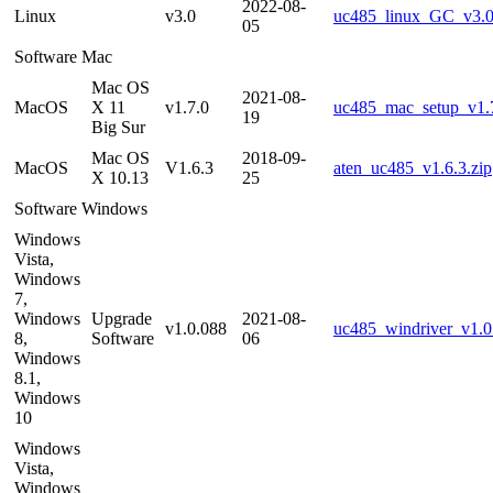
2022-08-
Linux
v3.0
uc485_linux_GC_v3.0
05
Software Mac
Mac OS
2021-08-
MacOS
X 11
v1.7.0
uc485_mac_setup_v1.7
19
Big Sur
Mac OS
2018-09-
MacOS
V1.6.3
aten_uc485_v1.6.3.zip
X 10.13
25
Software Windows
Windows
Vista,
Windows
7,
Windows
Upgrade
2021-08-
v1.0.088
uc485_windriver_v1.0
8,
Software
06
Windows
8.1,
Windows
10
Windows
Vista,
Windows