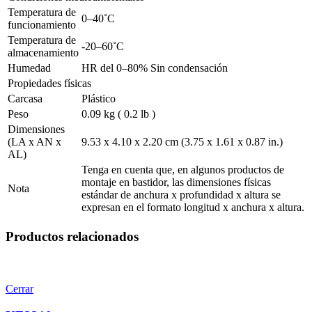
Temperatura de
0–40˚C
funcionamiento
Temperatura de
-20–60˚C
almacenamiento
Humedad
HR del 0–80% Sin condensación
Propiedades físicas
Carcasa
Plástico
Peso
0.09 kg ( 0.2 lb )
Dimensiones
(LA x AN x
9.53 x 4.10 x 2.20 cm (3.75 x 1.61 x 0.87 in.)
AL)
Tenga en cuenta que, en algunos productos de
montaje en bastidor, las dimensiones físicas
Nota
estándar de anchura x profundidad x altura se
expresan en el formato longitud x anchura x altura.
Productos relacionados
Cerrar