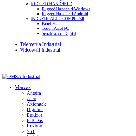
RUGGED HANDHELD
Rugged Handheld Windows
Rugged Handheld Android
INDUSTRIAL PC COMPUTER
Panel PC
Touch Panel PC
Señalización Digital
Telemetría Industrial
Videowall Industrial
Marcas
Antaira
Aten
Axiomtek
Digibird
Emdoor
ICP Das
Rextron
SST