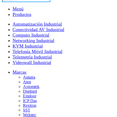
productos
Menú
Productos
Automatización Industrial
Conectividad AV Industrial
Computo Industrial
Networking Industrial
KVM Industrial
Telefonía Móvil Industrial
Telemetría Industrial
Videowall Industrial
Marcas
Antaira
Aten
Axiomtek
Digibird
Emdoor
ICP Das
Rextron
SST
Welotec