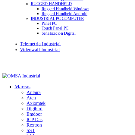
RUGGED HANDHELD
Rugged Handheld Windows
Rugged Handheld Android
INDUSTRIAL PC COMPUTER
Panel PC
Touch Panel PC
Señalización Digital
Telemetría Industrial
Videowall Industrial
Marcas
Antaira
Aten
Axiomtek
Digibird
Emdoor
ICP Das
Rextron
SST