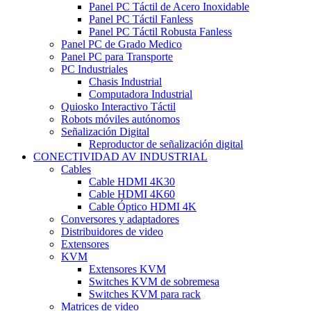
Panel PC Táctil de Acero Inoxidable
Panel PC Táctil Fanless
Panel PC Táctil Robusta Fanless
Panel PC de Grado Medico
Panel PC para Transporte
PC Industriales
Chasis Industrial
Computadora Industrial
Quiosko Interactivo Táctil
Robots móviles autónomos
Señalización Digital
Reproductor de señalización digital
CONECTIVIDAD AV INDUSTRIAL
Cables
Cable HDMI 4K30
Cable HDMI 4K60
Cable Óptico HDMI 4K
Conversores y adaptadores
Distribuidores de video
Extensores
KVM
Extensores KVM
Switches KVM de sobremesa
Switches KVM para rack
Matrices de video