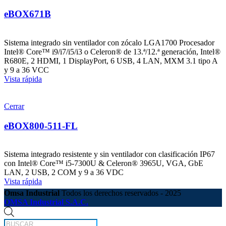
eBOX671B
Sistema integrado sin ventilador con zócalo LGA1700 Procesador
Intel® Core™ i9/i7/i5/i3 o Celeron® de 13.ª/12.ª generación, Intel®
R680E, 2 HDMI, 1 DisplayPort, 6 USB, 4 LAN, MXM 3.1 tipo A
y 9 a 36 VCC
Vista rápida
Cerrar
eBOX800-511-FL
Sistema integrado resistente y sin ventilador con clasificación IP67
con Intel® Core™ i5-7300U & Celeron® 3965U, VGA, GbE
LAN, 2 USB, 2 COM y 9 a 36 VDC
Vista rápida
Omsa Industrial
Todos los derechos reservados - 2025
OMSA Industrial S.A.C.
Búsqueda
de