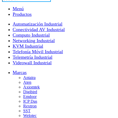
productos
Menú
Productos
Automatización Industrial
Conectividad AV Industrial
Computo Industrial
Networking Industrial
KVM Industrial
Telefonía Móvil Industrial
Telemetría Industrial
Videowall Industrial
Marcas
Antaira
Aten
Axiomtek
Digibird
Emdoor
ICP Das
Rextron
SST
Welotec