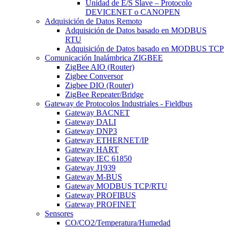
Unidad de E/S Slave – Protocolo
DEVICENET o CANOPEN
Adquisición de Datos Remoto
Adquisición de Datos basado en MODBUS
RTU
Adquisición de Datos basado en MODBUS TCP
Comunicación Inalámbrica ZIGBEE
ZigBee AIO (Router)
Zigbee Conversor
Zigbee DIO (Router)
ZigBee Repeater/Bridge
Gateway de Protocolos Industriales - Fieldbus
Gateway BACNET
Gateway DALI
Gateway DNP3
Gateway ETHERNET/IP
Gateway HART
Gateway IEC 61850
Gateway J1939
Gateway M-BUS
Gateway MODBUS TCP/RTU
Gateway PROFIBUS
Gateway PROFINET
Sensores
CO/CO2/Temperatura/Humedad