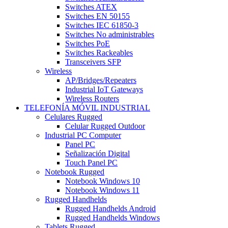
Switches ATEX
Switches EN 50155
Switches IEC 61850-3
Switches No administrables
Switches PoE
Switches Rackeables
Transceivers SFP
Wireless
AP/Bridges/Repeaters
Industrial IoT Gateways
Wireless Routers
TELEFONÍA MÓVIL INDUSTRIAL
Celulares Rugged
Celular Rugged Outdoor
Industrial PC Computer
Panel PC
Señalización Digital
Touch Panel PC
Notebook Rugged
Notebook Windows 10
Notebook Windows 11
Rugged Handhelds
Rugged Handhelds Android
Rugged Handhelds Windows
Tablets Rugged