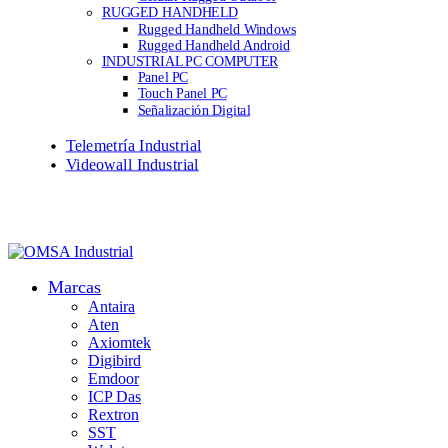
RUGGED HANDHELD
Rugged Handheld Windows
Rugged Handheld Android
INDUSTRIAL PC COMPUTER
Panel PC
Touch Panel PC
Señalización Digital
Telemetría Industrial
Videowall Industrial
Marcas
Antaira
Aten
Axiomtek
Digibird
Emdoor
ICP Das
Rextron
SST