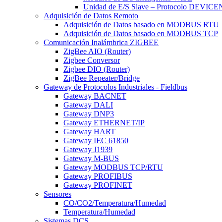
Unidad de E/S Slave – Protocolo DEV
Adquisición de Datos Remoto
Adquisición de Datos basado en MODBUS RTU
Adquisición de Datos basado en MODBUS TCP
Comunicación Inalámbrica ZIGBEE
ZigBee AIO (Router)
Zigbee Conversor
Zigbee DIO (Router)
ZigBee Repeater/Bridge
Gateway de Protocolos Industriales - Fieldbus
Gateway BACNET
Gateway DALI
Gateway DNP3
Gateway ETHERNET/IP
Gateway HART
Gateway IEC 61850
Gateway J1939
Gateway M-BUS
Gateway MODBUS TCP/RTU
Gateway PROFIBUS
Gateway PROFINET
Sensores
CO/CO2/Temperatura/Humedad
Temperatura/Humedad
Sistemas DCS