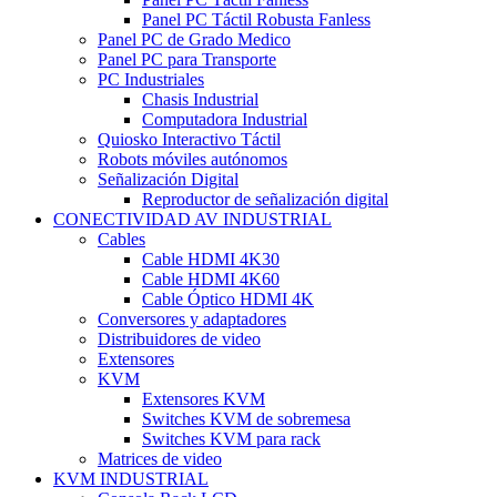
Panel PC Táctil Robusta Fanless
Panel PC de Grado Medico
Panel PC para Transporte
PC Industriales
Chasis Industrial
Computadora Industrial
Quiosko Interactivo Táctil
Robots móviles autónomos
Señalización Digital
Reproductor de señalización digital
CONECTIVIDAD AV INDUSTRIAL
Cables
Cable HDMI 4K30
Cable HDMI 4K60
Cable Óptico HDMI 4K
Conversores y adaptadores
Distribuidores de video
Extensores
KVM
Extensores KVM
Switches KVM de sobremesa
Switches KVM para rack
Matrices de video
KVM INDUSTRIAL