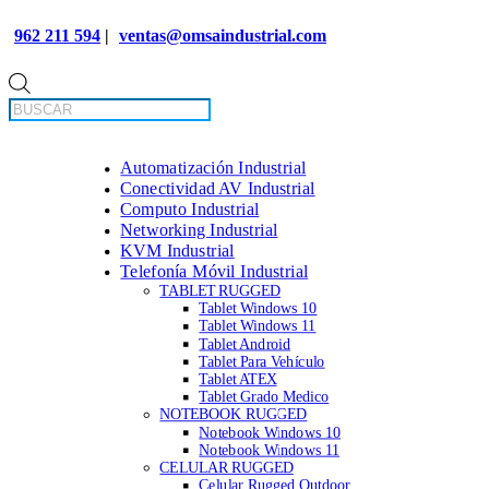
962 211 594
|
ventas@omsaindustrial.com
Búsqueda
de
productos
Automatización Industrial
Conectividad AV Industrial
Computo Industrial
Networking Industrial
KVM Industrial
Telefonía Móvil Industrial
TABLET RUGGED
Tablet Windows 10
Tablet Windows 11
Tablet Android
Tablet Para Vehículo
Tablet ATEX
Tablet Grado Medico
NOTEBOOK RUGGED
Notebook Windows 10
Notebook Windows 11
CELULAR RUGGED
Celular Rugged Outdoor