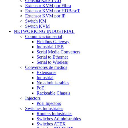
Consola Rack LCD
Extensor KVM por Fibra
Extensor KVM por HDBaseT
Extensor KVM por IP
Switch KM
Switch KVM
NETWORKING INDUSTRIAL
Comunicación serial
Fieldbus Gateway
Industrial USB
Serial Media Converters
Serial to Ethernet
Serial to Wireless
Conversores de medios
Extensores
Industrial
No administrables
PoE
Rackeable Chassis
Injectors
PoE Injectors
Switches Industriales
Routers Industriales
Switches Administrables
Switches ATEX