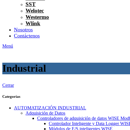
SST
Welotec
Westermo
Wlink
Nosotros
Contáctenos
Menú
Industrial
Cerrar
Categorías
AUTOMATIZACIÓN INDUSTRIAL
Adquisición de Datos
Controladores de adquisición de datos WISE Mod
Controlador Inteligente y Data Logger WIS
Módulos de E/S inteligentes WISE