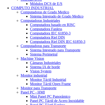
Módulos DCS de E/S
COMPUTO INDUSTRIAL
Computadoras de Grado Medico
Sistema Integrado de Grado Medico
Computadoras Industriales
Computadora basado en RISC
Computadora Fanless
Computadora IEC 61850-3
Computadora Riel DIN
Computadora Riel DIN IEC 61850-3
Computadoras para Transporte
Sistema Integrado para Transporte
Sistema Perimetral
Machine Vision
Cámaras Industriales
Sistema IA de borde
Vision System
Monitor industrial
Monitor Táctil Industrial
Monitor Táctil Open Frame
Monitor para Transporte
Panel PC - HMI
Mini Panel PC Panorámico
Panel PC Táctil de Acero Inoxidable
Panel PC Táctil Fanless