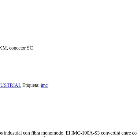
0KM, conector SC
USTRIAL
Etiqueta:
imc
s industrial con fibra monomodo. El IMC-100A-S3 convertirá entre c