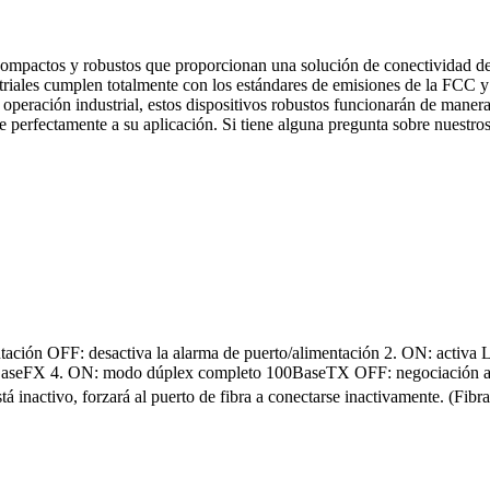
ompactos y robustos que proporcionan una solución de conectividad de Et
striales cumplen totalmente con los estándares de emisiones de la FCC 
 operación industrial, estos dispositivos robustos funcionarán de man
 perfectamente a su aplicación. Si tiene alguna pregunta sobre nuestros
ntación
OFF: desactiva la alarma de puerto/alimentación
2. ON: activa
BaseFX
4. ON: modo dúplex completo 100BaseTX
OFF: negociación a
á inactivo, forzará al puerto de fibra a conectarse inactivamente.
(Fibra