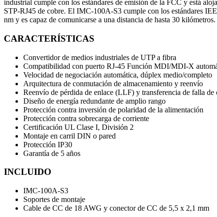
industrial cumple con los estándares de emisión de la FCC y está al
STP-RJ45 de cobre. El IMC-100A-S3 cumple con los estándares IEEE 
nm y es capaz de comunicarse a una distancia de hasta 30 kilómetros.
CARACTERÍSTICAS
Convertidor de medios industriales de UTP a fibra
Compatibilidad con puerto RJ-45 Función MDI/MDI-X automá
Velocidad de negociación automática, dúplex medio/completo
Arquitectura de conmutación de almacenamiento y reenvío
Reenvío de pérdida de enlace (LLF) y transferencia de falla de
Diseño de energía redundante de amplio rango
Protección contra inversión de polaridad de la alimentación
Protección contra sobrecarga de corriente
Certificación UL Clase I, División 2
Montaje en carril DIN o pared
Protección IP30
Garantía de 5 años
INCLUIDO
IMC-100A-S3
Soportes de montaje
Cable de CC de 18 AWG y conector de CC de 5,5 x 2,1 mm