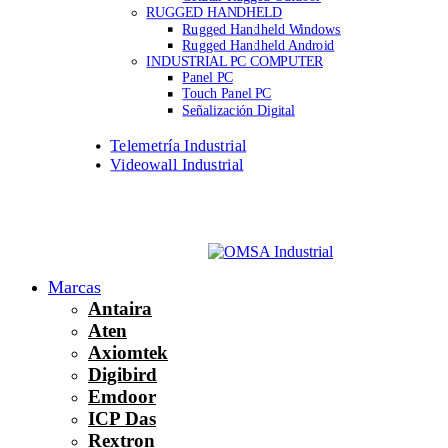
RUGGED HANDHELD
Rugged Handheld Windows
Rugged Handheld Android
INDUSTRIAL PC COMPUTER
Panel PC
Touch Panel PC
Señalización Digital
Telemetría Industrial
Videowall Industrial
Marcas
Antaira
Aten
Axiomtek
Digibird
Emdoor
ICP Das
Rextron