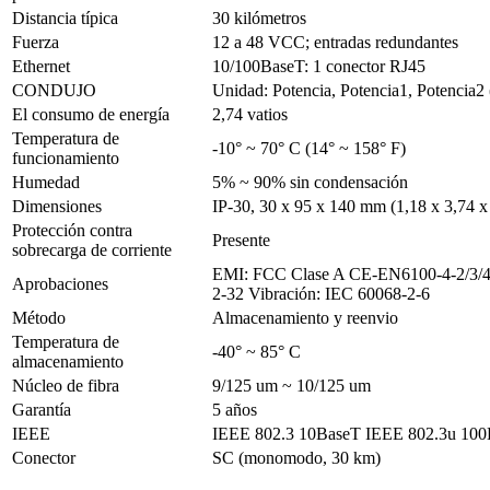
Distancia típica
30 kilómetros
Fuerza
12 a 48 VCC; entradas redundantes
Ethernet
10/100BaseT: 1 conector RJ45
CONDUJO
Unidad: Potencia, Potencia1, Potencia2 
El consumo de energía
2,74 vatios
Temperatura de
-10° ~ 70° C (14° ~ 158° F)
funcionamiento
Humedad
5% ~ 90% sin condensación
Dimensiones
IP-30, 30 x 95 x 140 mm (1,18 x 3,74 x
Protección contra
Presente
sobrecarga de corriente
EMI: FCC Clase A
CE-EN6100-4-2/3/4/
Aprobaciones
2-32
Vibración: IEC 60068-2-6
Método
Almacenamiento y reenvio
Temperatura de
-40° ~ 85° C
almacenamiento
Núcleo de fibra
9/125 um ~ 10/125 um
Garantía
5 años
IEEE
IEEE 802.3 10BaseT
IEEE 802.3u 10
Conector
SC (monomodo, 30 km)