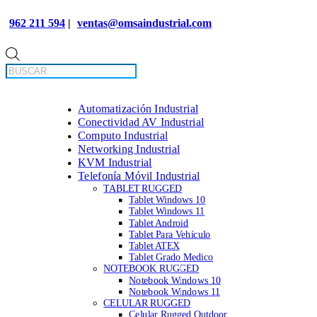
962 211 594
|
ventas@omsaindustrial.com
Búsqueda
de
productos
Automatización Industrial
Conectividad AV Industrial
Computo Industrial
Networking Industrial
KVM Industrial
Telefonía Móvil Industrial
TABLET RUGGED
Tablet Windows 10
Tablet Windows 11
Tablet Android
Tablet Para Vehículo
Tablet ATEX
Tablet Grado Medico
NOTEBOOK RUGGED
Notebook Windows 10
Notebook Windows 11
CELULAR RUGGED
Celular Rugged Outdoor