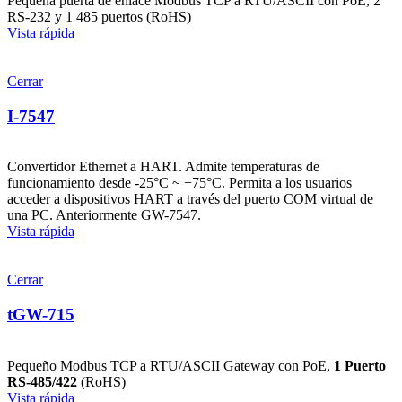
Pequeña puerta de enlace Modbus TCP a RTU/ASCII con PoE, 2
RS-232 y 1 485 puertos (RoHS)
Vista rápida
Cerrar
I-7547
Convertidor Ethernet a HART. Admite temperaturas de
funcionamiento desde -25°C ~ +75°C. Permita a los usuarios
acceder a dispositivos HART a través del puerto COM virtual de
una PC. Anteriormente GW-7547.
Vista rápida
Cerrar
tGW-715
Pequeño Modbus TCP a RTU/ASCII Gateway con PoE,
1 Puerto
RS-485/422
(RoHS)
Vista rápida