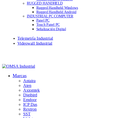
RUGGED HANDHELD
Rugged Handheld Windows
Rugged Handheld Android
INDUSTRIAL PC COMPUTER
Panel PC
Touch Panel PC
Señalización Digital
Telemetría Industrial
Videowall Industrial
Marcas
Antaira
Aten
Axiomtek
Digibird
Emdoor
ICP Das
Rextron
SST