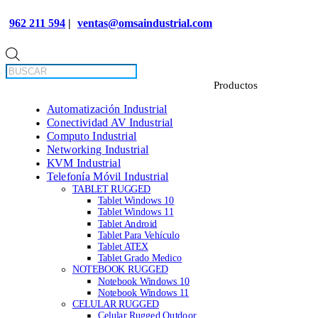
962 211 594
|
ventas@omsaindustrial.com
Búsqueda
de
productos
Automatización Industrial
Conectividad AV Industrial
Computo Industrial
Networking Industrial
KVM Industrial
Telefonía Móvil Industrial
TABLET RUGGED
Tablet Windows 10
Tablet Windows 11
Tablet Android
Tablet Para Vehículo
Tablet ATEX
Tablet Grado Medico
NOTEBOOK RUGGED
Notebook Windows 10
Notebook Windows 11
CELULAR RUGGED
Celular Rugged Outdoor