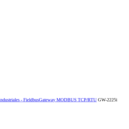
dustriales - Fieldbus
Gateway MODBUS TCP/RTU
GW-2225i