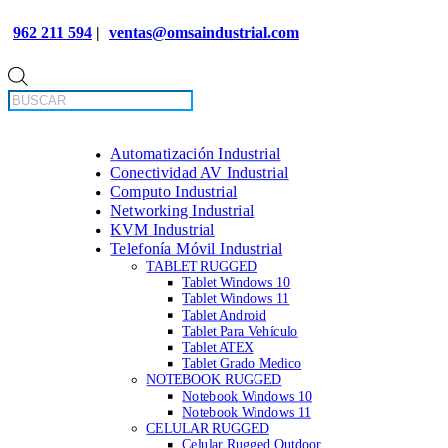
962 211 594
|
ventas@omsaindustrial.com
Búsqueda
de
productos
Automatización Industrial
Conectividad AV Industrial
Computo Industrial
Networking Industrial
KVM Industrial
Telefonía Móvil Industrial
TABLET RUGGED
Tablet Windows 10
Tablet Windows 11
Tablet Android
Tablet Para Vehículo
Tablet ATEX
Tablet Grado Medico
NOTEBOOK RUGGED
Notebook Windows 10
Notebook Windows 11
CELULAR RUGGED
Celular Rugged Outdoor