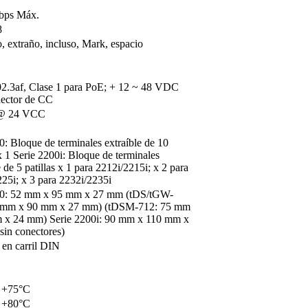
bps Máx.
8
 extraño, incluso, Mark, espacio
2.3af, Clase 1 para PoE; + 12 ~ 48 VDC
nector de CC
 @ 24 VCC
0: Bloque de terminales extraíble de 10
 x 1 Serie 2200i: Bloque de terminales
e de 5 patillas x 1 para 2212i/2215i; x 2 para
25i; x 3 para 2232i/2235i
00: 52 mm x 95 mm x 27 mm (tDS/tGW-
 mm x 90 mm x 27 mm) (tDSM-712: 75 mm
 x 24 mm) Serie 2200i: 90 mm x 110 mm x
sin conectores)
 en carril DIN
 +75°C
 +80°C