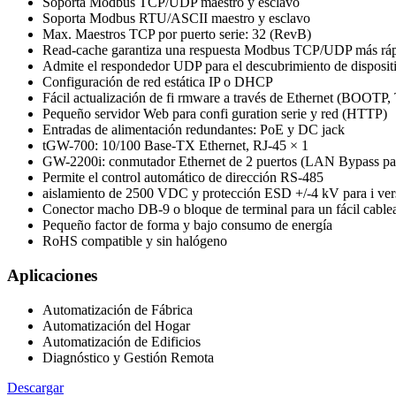
Soporta Modbus TCP/UDP maestro y esclavo
Soporta Modbus RTU/ASCII maestro y esclavo
Max. Maestros TCP por puerto serie: 32 (RevB)
Read-cache garantiza una respuesta Modbus TCP/UDP más rá
Admite el respondedor UDP para el descubrimiento de dispos
Configuración de red estática IP o DHCP
Fácil actualización de fi rmware a través de Ethernet (BOOTP
Pequeño servidor Web para confi guration serie y red (HTTP)
Entradas de alimentación redundantes: PoE y DC jack
tGW-700: 10/100 Base-TX Ethernet, RJ-45 × 1
GW-2200i: conmutador Ethernet de 2 puertos (LAN Bypass pa
Permite el control automático de dirección RS-485
aislamiento de 2500 VDC y protección ESD +/-4 kV para i ver
Conector macho DB-9 o bloque de terminal para un fácil cable
Pequeño factor de forma y bajo consumo de energía
RoHS compatible y sin halógeno
Aplicaciones
Automatización de Fábrica
Automatización del Hogar
Automatización de Edificios
Diagnóstico y Gestión Remota
Descargar