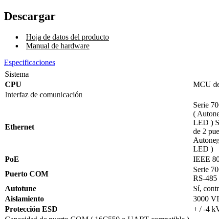
Descargar
Hoja de datos del producto
Manual de hardware
Especificaciones
Sistema
CPU
MCU de 
Interfaz de comunicación
Serie 70
( Auton
LED ) S
Ethernet
de 2 pue
Autoneg
LED )
PoE
IEEE 802
Serie 70
Puerto COM
RS-485
Autotune
Sí, cont
Aislamiento
3000 VDC
Protección ESD
+ / -4 k