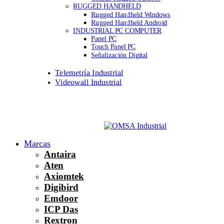
RUGGED HANDHELD
Rugged Handheld Windows
Rugged Handheld Android
INDUSTRIAL PC COMPUTER
Panel PC
Touch Panel PC
Señalización Digital
Telemetría Industrial
Videowall Industrial
Marcas
Antaira
Aten
Axiomtek
Digibird
Emdoor
ICP Das
Rextron