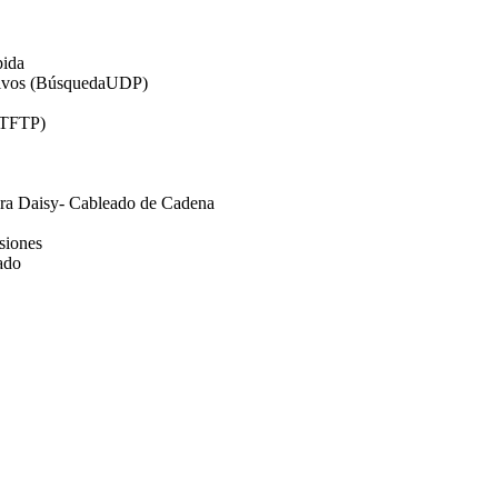
pida
itivos (BúsquedaUDP)
, TFTP)
ra Daisy- Cableado de Cadena
siones
ado