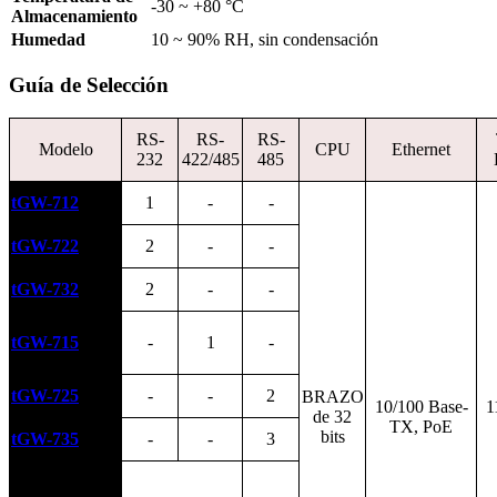
-30 ~ +80 °C
Almacenamiento
Humedad
10 ~ 90% RH, sin condensación
Guía de Selección
RS-
RS-
RS-
Modelo
CPU
Ethernet
232
422/485
485
tGW-712
1
-
-
tGW-722
2
-
-
tGW-732
2
-
-
tGW-715
-
1
-
tGW-725
-
-
2
BRAZO
10/100 Base-
1
de 32
TX, PoE
bits
tGW-735
-
-
3