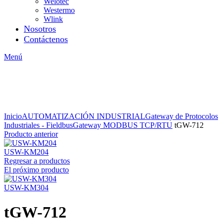
Welotec
Westermo
Wlink
Nosotros
Contáctenos
Menú
Inicio
AUTOMATIZACIÓN INDUSTRIAL
Gateway de Protocolos
Industriales - Fieldbus
Gateway MODBUS TCP/RTU
tGW-712
Producto anterior
USW-KM204
Regresar a productos
El próximo producto
USW-KM304
tGW-712