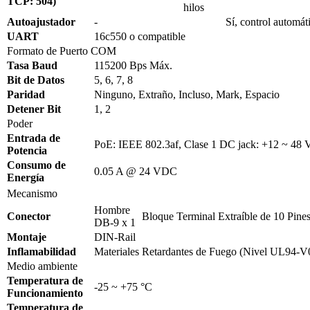
TCP: 504)
hilos
Autoajustador
-
Sí, control automá
UART
16c550 o compatible
Formato de Puerto COM
Tasa Baud
115200 Bps Máx.
Bit de Datos
5, 6, 7, 8
Paridad
Ninguno, Extraño, Incluso, Mark, Espacio
Detener Bit
1, 2
Poder
Entrada de
PoE: IEEE 802.3af, Clase 1 DC jack: +12 ~ 48
Potencia
Consumo de
0.05 A @ 24 VDC
Energía
Mecanismo
Hombre
Conector
Bloque Terminal Extraíble de 10 Pines
DB-9 x 1
Montaje
DIN-Rail
Inflamabilidad
Materiales Retardantes de Fuego (Nivel UL94-V
Medio ambiente
Temperatura de
-25 ~ +75 °C
Funcionamiento
Temperatura de