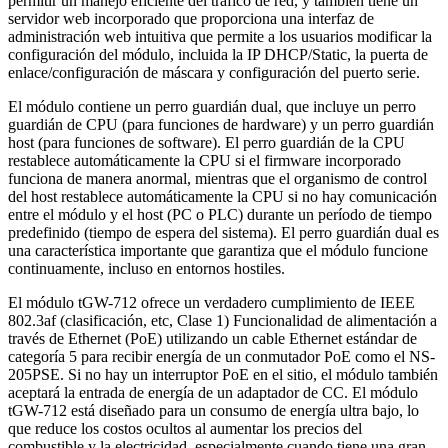
permitir un manejo eficiente del tráfico de red, y también tiene un
servidor web incorporado que proporciona una interfaz de
administración web intuitiva que permite a los usuarios modificar la
configuración del módulo, incluida la IP DHCP/Static, la puerta de
enlace/configuración de máscara y configuración del puerto serie.
El módulo contiene un perro guardián dual, que incluye un perro
guardián de CPU (para funciones de hardware) y un perro guardián
host (para funciones de software). El perro guardián de la CPU
restablece automáticamente la CPU si el firmware incorporado
funciona de manera anormal, mientras que el organismo de control
del host restablece automáticamente la CPU si no hay comunicación
entre el módulo y el host (PC o PLC) durante un período de tiempo
predefinido (tiempo de espera del sistema). El perro guardián dual es
una característica importante que garantiza que el módulo funcione
continuamente, incluso en entornos hostiles.
El módulo tGW-712 ofrece un verdadero cumplimiento de IEEE
802.3af (clasificación, etc, Clase 1) Funcionalidad de alimentación a
través de Ethernet (PoE) utilizando un cable Ethernet estándar de
categoría 5 para recibir energía de un conmutador PoE como el NS-
205PSE. Si no hay un interruptor PoE en el sitio, el módulo también
aceptará la entrada de energía de un adaptador de CC. El módulo
tGW-712 está diseñado para un consumo de energía ultra bajo, lo
que reduce los costos ocultos al aumentar los precios del
combustible y la electricidad, especialmente cuando tiene una gran