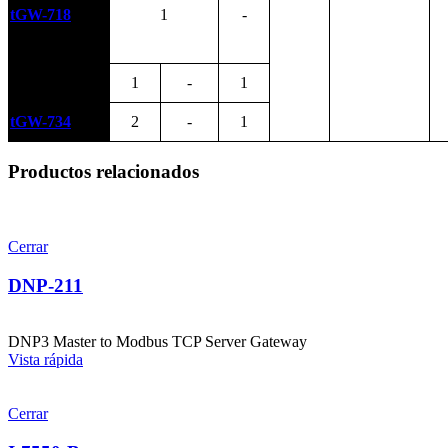
tGW-718
1
-
tGW-724
1
-
1
tGW-734
2
-
1
Productos relacionados
Cerrar
DNP-211
DNP3 Master to Modbus TCP Server Gateway
Vista rápida
Cerrar