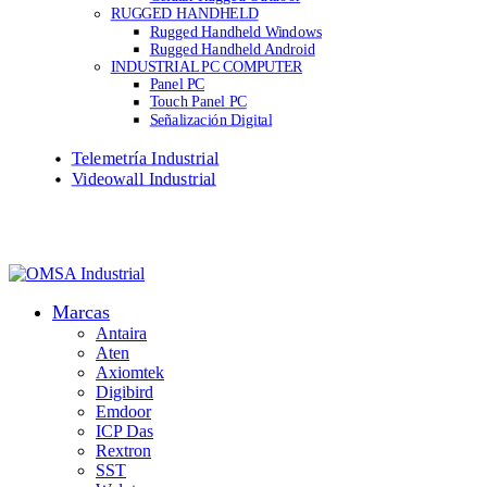
RUGGED HANDHELD
Rugged Handheld Windows
Rugged Handheld Android
INDUSTRIAL PC COMPUTER
Panel PC
Touch Panel PC
Señalización Digital
Telemetría Industrial
Videowall Industrial
Marcas
Antaira
Aten
Axiomtek
Digibird
Emdoor
ICP Das
Rextron
SST