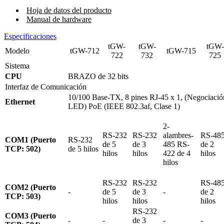
Hoja de datos del producto
Manual de hardware
Especificaciones
tGW-
tGW-
tGW-
Modelo
tGW-712
tGW-715
722
732
725
Sistema
CPU
BRAZO de 32 bits
Interfaz de Comunicación
10/100 Base-TX, 8 pines RJ-45 x 1, (Negociaci
Ethernet
LED) PoE (IEEE 802.3af, Clase 1)
2-
RS-232
RS-232
alambres-
RS-48
COM1 (Puerto
RS-232
de 5
de 3
485 RS-
de 2
TCP: 502)
de 5 hilos
hilos
hilos
422 de 4
hilos
hilos
RS-232
RS-232
RS-48
COM2 (Puerto
-
de 5
de 3
-
de 2
TCP: 503)
hilos
hilos
hilos
RS-232
COM3 (Puerto
-
-
de 3
-
-