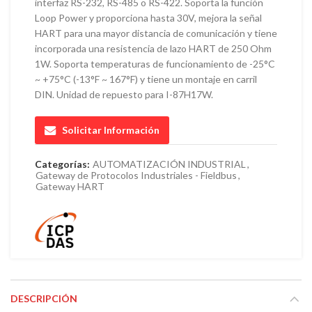
interfaz RS-232, RS-485 o RS-422. Soporta la función
Loop Power y proporciona hasta 30V, mejora la señal
HART para una mayor distancia de comunicación y tiene
incorporada una resistencia de lazo HART de 250 Ohm
1W. Soporta temperaturas de funcionamiento de -25°C
~ +75°C (-13°F ~ 167°F) y tiene un montaje en carril
DIN. Unidad de repuesto para I-87H17W.
Solicitar Información
Categorías:
AUTOMATIZACIÓN INDUSTRIAL
,
Gateway de Protocolos Industriales - Fieldbus
,
Gateway HART
DESCRIPCIÓN