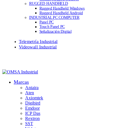
RUGGED HANDHELD
Rugged Handheld Windows
Rugged Handheld Android
INDUSTRIAL PC COMPUTER
Panel PC
Touch Panel PC
Señalización Digital
Telemetría Industrial
Videowall Industrial
Marcas
Antaira
Aten
Axiomtek
Digibird
Emdoor
ICP Das
Rextron
SST