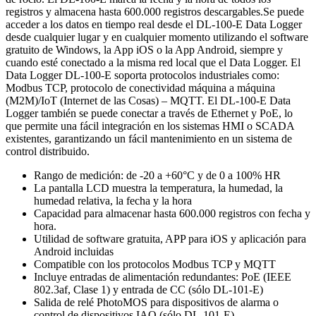
registros y almacena hasta 600.000 registros descargables.Se puede
acceder a los datos en tiempo real desde el DL-100-E Data Logger
desde cualquier lugar y en cualquier momento utilizando el software
gratuito de Windows, la App iOS o la App Android, siempre y
cuando esté conectado a la misma red local que el Data Logger. El
Data Logger DL-100-E soporta protocolos industriales como:
Modbus TCP, protocolo de conectividad máquina a máquina
(M2M)/IoT (Internet de las Cosas) – MQTT. El DL-100-E Data
Logger también se puede conectar a través de Ethernet y PoE, lo
que permite una fácil integración en los sistemas HMI o SCADA
existentes, garantizando un fácil mantenimiento en un sistema de
control distribuido.
Rango de medición: de -20 a +60°C y de 0 a 100% HR
La pantalla LCD muestra la temperatura, la humedad, la
humedad relativa, la fecha y la hora
Capacidad para almacenar hasta 600.000 registros con fecha y
hora.
Utilidad de software gratuita, APP para iOS y aplicación para
Android incluidas
Compatible con los protocolos Modbus TCP y MQTT
Incluye entradas de alimentación redundantes: PoE (IEEE
802.3af, Clase 1) y entrada de CC (sólo DL-101-E)
Salida de relé PhotoMOS para dispositivos de alarma o
control de dispositivos IAQ (sólo DL-101-E)