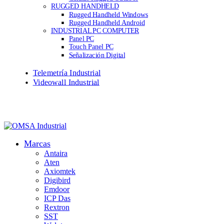
RUGGED HANDHELD
Rugged Handheld Windows
Rugged Handheld Android
INDUSTRIAL PC COMPUTER
Panel PC
Touch Panel PC
Señalización Digital
Telemetría Industrial
Videowall Industrial
Marcas
Antaira
Aten
Axiomtek
Digibird
Emdoor
ICP Das
Rextron
SST