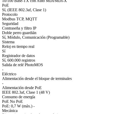
10/100 Base-TX con Auto MDI/MDI-X
PoE
Sí, (IEEE 802.3af, Clase 1)
Protocolo
Modbus TCP, MQTT
Seguridad
Contraseña y filtro IP
Doble perro guardián
Sí, Módulo, Comunicación (Programable)
Sistema
Reloj en tiempo real
Sí
Registrador de datos
Sí, 600.000 registros
Salida de relé PhotoMOS
-
Eléctrico
Alimentación desde el bloque de terminales
-
Alimentación desde PoE
IEEE 802.3af, Clase 1 (48 V)
Consumo de energía
PoE No PoE
PoE: 0,7 W (máx.) -
Mecánica