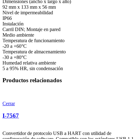
Dimensiones (ancho x largo x alto)
92 mm x 133 mm x 56 mm
Nivel de impermeabilidad
IP66
Instalación
Carril DIN; Montaje en pared
Medio ambiente
Temperatura de funcionamiento
-20 a +60°C
Temperatura de almacenamiento
-30 a +80°C
Humedad relativa ambiente
5 a 95% HR, sin condensación
Productos relacionados
Cerrar
I-7567
Convertidor de protocolo USB a HART con utilidad de
configuración de software. Compatible con los estándares USB 1.1