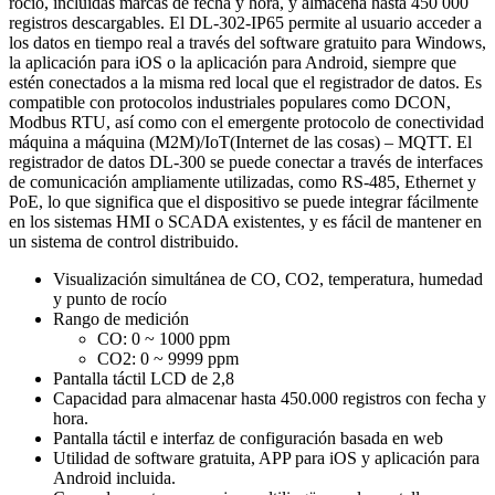
rocío, incluidas marcas de fecha y hora, y almacena hasta 450 000
registros descargables. El DL-302-IP65 permite al usuario acceder a
los datos en tiempo real a través del software gratuito para Windows,
la aplicación para iOS o la aplicación para Android, siempre que
estén conectados a la misma red local que el registrador de datos. Es
compatible con protocolos industriales populares como DCON,
Modbus RTU, así como con el emergente protocolo de conectividad
máquina a máquina (M2M)/IoT(Internet de las cosas) – MQTT. El
registrador de datos DL-300 se puede conectar a través de interfaces
de comunicación ampliamente utilizadas, como RS-485, Ethernet y
PoE, lo que significa que el dispositivo se puede integrar fácilmente
en los sistemas HMI o SCADA existentes, y es fácil de mantener en
un sistema de control distribuido.
Visualización simultánea de CO, CO2, temperatura, humedad
y punto de rocío
Rango de medición
CO: 0 ~ 1000 ppm
CO2: 0 ~ 9999 ppm
Pantalla táctil LCD de 2,8
Capacidad para almacenar hasta 450.000 registros con fecha y
hora.
Pantalla táctil e interfaz de configuración basada en web
Utilidad de software gratuita, APP para iOS y aplicación para
Android incluida.