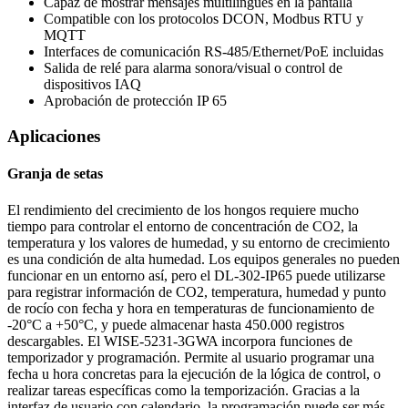
Capaz de mostrar mensajes multilingües en la pantalla
Compatible con los protocolos DCON, Modbus RTU y
MQTT
Interfaces de comunicación RS-485/Ethernet/PoE incluidas
Salida de relé para alarma sonora/visual o control de
dispositivos IAQ
Aprobación de protección IP 65
Aplicaciones
Granja de setas
El rendimiento del crecimiento de los hongos requiere mucho
tiempo para controlar el entorno de concentración de CO2, la
temperatura y los valores de humedad, y su entorno de crecimiento
es una condición de alta humedad. Los equipos generales no pueden
funcionar en un entorno así, pero el DL-302-IP65 puede utilizarse
para registrar información de CO2, temperatura, humedad y punto
de rocío con fecha y hora en temperaturas de funcionamiento de
-20°C a +50°C, y puede almacenar hasta 450.000 registros
descargables. El WISE-5231-3GWA incorpora funciones de
temporizador y programación. Permite al usuario programar una
fecha u hora concretas para la ejecución de la lógica de control, o
realizar tareas específicas como la temporización. Gracias a la
interfaz de usuario con calendario, la programación puede ser más