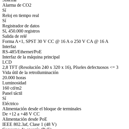
Alarma de CO2
Sí
Reloj en tiempo real
Sí
Registrador de datos
Sí, 450.000 registros
Salida de relé
Forma A×1, SPST 30 V CC @ 16 A o 250 V CA @ 16 A
Interfaz
RS-485/Ethernet/PoE
Interfaz de la máquina principal
LCD
2,8 TFT (Resolución 240 x 320 x 16), Píxeles defectuosos <= 3
Vida útil de la retroiluminación
20.000 horas
Luminosidad
160 cd/m2
Panel táctil
Sí
Eléctrico
Alimentación desde el bloque de terminales
De +12 a +48 V CC
Alimentación desde PoE
IEEE 802.3af, Clase 1 (48 V)