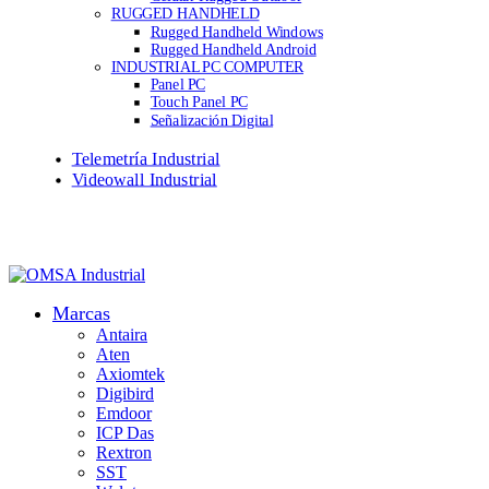
RUGGED HANDHELD
Rugged Handheld Windows
Rugged Handheld Android
INDUSTRIAL PC COMPUTER
Panel PC
Touch Panel PC
Señalización Digital
Telemetría Industrial
Videowall Industrial
Marcas
Antaira
Aten
Axiomtek
Digibird
Emdoor
ICP Das
Rextron
SST